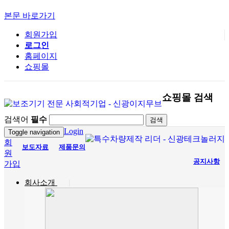
본문 바로가기
회원가입
로그인
홈페이지
쇼핑몰
쇼핑몰 검색
검색어
필수
검색
Login
Toggle navigation
회
보도자료
제품문의
원
공지사항
가입
회사소개
|