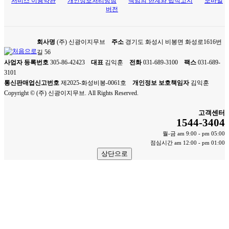
서비스 이용약관
개인정보처리방침
책임의 한계와 법적고지
모바일
버전
회사명
(주) 신광이지무브
주소
경기도 화성시 비봉면 화성로1616번
길 56
사업자 등록번호
305-86-42423
대표
김익훈
전화
031-689-3100
팩스
031-689-
3101
통신판매업신고번호
제2025-화성비봉-0061호
개인정보 보호책임자
김익훈
Copyright © (주) 신광이지무브. All Rights Reserved.
고객센터
1544-3404
월-금 am 9:00 - pm 05:00
점심시간 am 12:00 - pm 01:00
상단으로