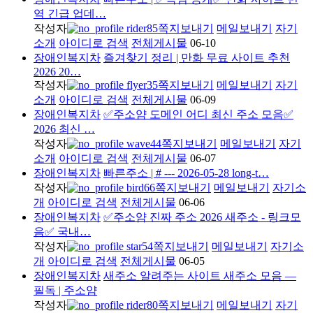
역 긴급 업데…
작성자
rider85
쪽지보내기
메일보내기
자기
소개
아이디로 검색
전체게시물
06-10
장애인복지차
즐겨찾기 정리 | 만화 무료 사이트 추천
2026 20…
작성자
flyer35
쪽지보내기
메일보내기
자기
소개
아이디로 검색
전체게시물
06-09
장애인복지차
✅주소얌 도메인 어디 최신 주소 모음✅
2026 최신 …
작성자
wave44
쪽지보내기
메일보내기
자기
소개
아이디로 검색
전체게시물
06-07
장애인복지차
빠른주소 | # --- 2026-05-28 long-t…
작성자
bird66
쪽지보내기
메일보내기
자기소
개
아이디로 검색
전체게시물
06-06
장애인복지차
✅주소얌 진짜 주소 2026 새주소 - 링크모
음✅ 국내…
작성자
star54
쪽지보내기
메일보내기
자기소
개
아이디로 검색
전체게시물
06-05
장애인복지차
새주소 알려주는 사이트 새주소 모음 —
필독 | 주소얌
작성자
rider80
쪽지보내기
메일보내기
자기