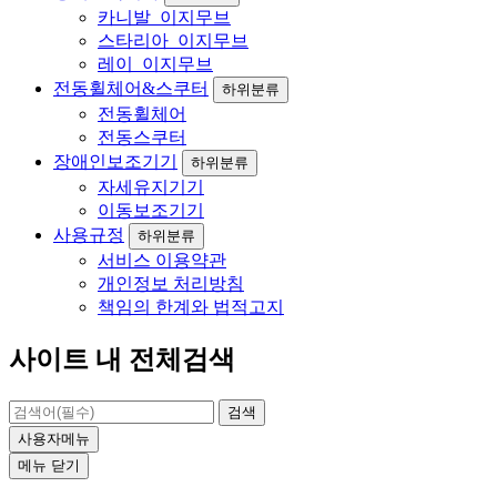
카니발_이지무브
스타리아_이지무브
레이_이지무브
전동휠체어&스쿠터
하위분류
전동휠체어
전동스쿠터
장애인보조기기
하위분류
자세유지기기
이동보조기기
사용규정
하위분류
서비스 이용약관
개인정보 처리방침
책임의 한계와 법적고지
사이트 내 전체검색
검색
사용자메뉴
메뉴
닫기