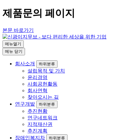
제품문의 페이지
본문 바로가기
메뉴열기
메뉴
닫기
회사소개
하위분류
설립목적 및 가치
윤리경영
사회공헌활동
회사연혁
찾아오시는 길
연구개발
하위분류
추진현황
연구네트워크
지적재산권
추진계획
장애인복지차
하위분류