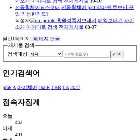
기소개
아이디로 검색
전체게시물
10-10
전동휠체어＆스쿠터
전동휠체어 p30 앞바퀴 튜브만 구
입 가능한가요?
작성자
흑월성
쪽지보내기
메일보내기
자기
소개
아이디로 검색
전체게시물
08-07
열린
1
페이지
2
페이지
맨끝
게시물 검색
검색대상
검색
인기검색어
pf6k
A
아이체어
chaiR
TRR
LA
2027
접속자집계
오늘
442
어제
491