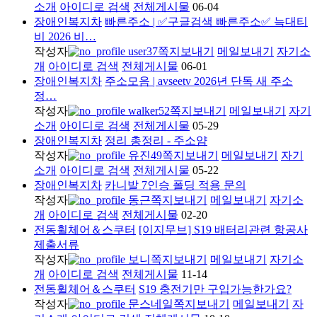
소개
아이디로 검색
전체게시물
06-04
장애인복지차
빠른주소 | ✅구글검색 빠른주소✅ 늑대티
비 2026 비…
작성자
user37
쪽지보내기
메일보내기
자기소
개
아이디로 검색
전체게시물
06-01
장애인복지차
주소모음 | avseetv 2026년 단독 새 주소
정…
작성자
walker52
쪽지보내기
메일보내기
자기
소개
아이디로 검색
전체게시물
05-29
장애인복지차
정리 총정리 - 주소얌
작성자
유진49
쪽지보내기
메일보내기
자기
소개
아이디로 검색
전체게시물
05-22
장애인복지차
카니발 7인승 폴딩 적용 문의
작성자
동근
쪽지보내기
메일보내기
자기소
개
아이디로 검색
전체게시물
02-20
전동휠체어＆스쿠터
[이지무브] S19 배터리관련 항공사
제출서류
작성자
보니
쪽지보내기
메일보내기
자기소
개
아이디로 검색
전체게시물
11-14
전동휠체어＆스쿠터
S19 충전기만 구입가능한가요?
작성자
문스네일
쪽지보내기
메일보내기
자