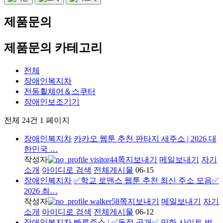
제품문의
제품문의 카테고리
전체
장애인복지차
전동휠체어＆스쿠터
장애인보조기기
전체 24건
1 페이지
장애인복지차
카카오 웹툰 추천 판타지 새주소 | 2026 대
한민국 …
작성자
visitor44
쪽지보내기
메일보내기
자기
소개
아이디로 검색
전체게시물
06-15
장애인복지차
✅학교 로맨스 웹툰 추천 최신 주소 모음✅
2026 최…
작성자
walker58
쪽지보내기
메일보내기
자기
소개
아이디로 검색
전체게시물
06-12
장애인복지차
빠른주소 | ✅독점 공개✅ 만화 사이트 번